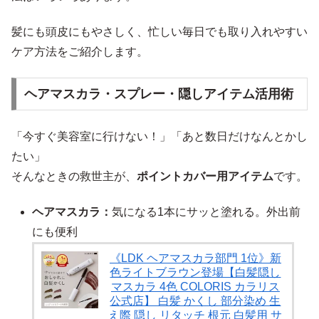
髪にも頭皮にもやさしく、忙しい毎日でも取り入れやすい
ケア方法をご紹介します。
ヘアマスカラ・スプレー・隠しアイテム活用術
「今すぐ美容室に行けない！」「あと数日だけなんとかし
たい」
そんなときの救世主が、
ポイントカバー用アイテム
です。
ヘアマスカラ：
気になる1本にサッと塗れる。外出前
にも便利
《LDK ヘアマスカラ部門 1位》新
色ライトブラウン登場【白髪隠し
マスカラ 4色 COLORIS カラリス
公式店】 白髪 かくし 部分染め 生
え際 隠し リタッチ 根元 白髪用 サ