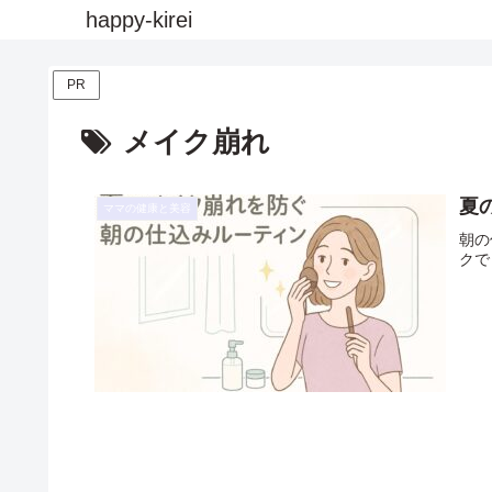
happy-kirei
PR
メイク崩れ
夏
ママの健康と美容
朝の
クで