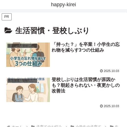
happy-kirei
PR
生活習慣・登校しぶり
「持った？」を卒業！小学生の忘
生活習慣・登校しぶり
れ物を減らす3つの仕組み
2025.10.03
登校しぶりは生活習慣が原因か
生活習慣・登校しぶり
も？朝起きられない・夜更かしの
改善法
2025.10.03
ホーム
子育てのお悩み
小学生の子育て
生