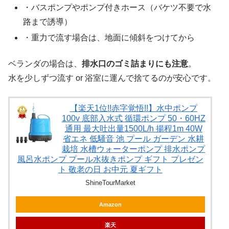
・バスポンプやポンプ付きホース（バケツ不要で水
路まで誘導）
・重力で流す場合は、地面に傾斜をつけてから
ベランダの場合は、
排水口のゴミ詰まりにも注意
。
水を少しずつ流す or 浴室に運んで捨てるのが安心です。
【楽天1位!!赤字覚悟!!】水中ポンプ
100v 底部入水式 循環ポンプ 50・60HZ
通用 最大吐出量1500L/h 揚程1m 40W
省エネ 低騒音 池 プール ガーデン 水耕
栽培 水槽ウォーターポンプ 排水ポンプ
風呂水ポンプ プール水抜きポンプ ギフト プレゼン
ト 敬老の日 お中元 夏ギフト
ShineTourMarket
Amazon
楽天