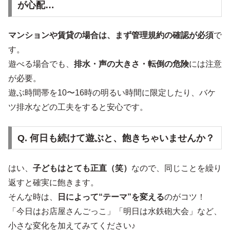
が心配…
マンションや賃貸の場合は、まず管理規約の確認が必須
で
す。
遊べる場合でも、
排水・声の大きさ・転倒の危険
には注意
が必要。
遊ぶ時間帯を10〜16時の明るい時間に限定したり、バケ
ツ排水などの工夫をすると安心です。
Q. 何日も続けて遊ぶと、飽きちゃいませんか？
はい、
子どもはとても正直（笑）
なので、同じことを繰り
返すと確実に飽きます。
そんな時は、
日によって“テーマ”を変える
のがコツ！
「今日はお店屋さんごっこ」「明日は水鉄砲大会」など、
小さな変化を加えてみてください♪