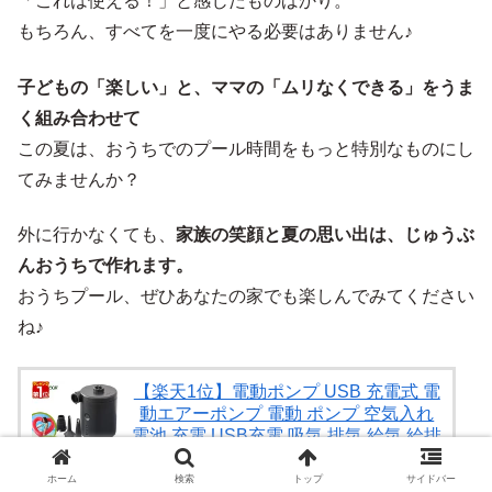
「これは使える！」と感じたものばかり。
もちろん、すべてを一度にやる必要はありません♪
子どもの「楽しい」と、ママの「ムリなくできる」をうま
く組み合わせて
この夏は、おうちでのプール時間をもっと特別なものにし
てみませんか？
外に行かなくても、
家族の笑顔と夏の思い出は、じゅうぶ
んおうちで作れます。
おうちプール、ぜひあなたの家でも楽しんでみてください
ね♪
【楽天1位】電動ポンプ USB 充電式 電
動エアーポンプ 電動 ポンプ 空気入れ
電池 充電 USB充電 吸気 排気 給気 給排
気 対応 収納ポーチ付き 簡単 便利
FIELDOOR 1年保証 ■[送料無料]
ホーム
検索
トップ
サイドバー