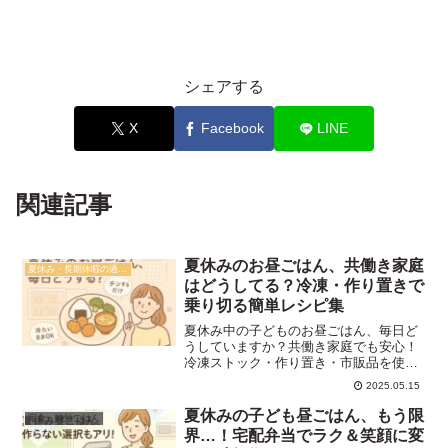
シェアする
X
Facebook
LINE
関連記事
夏休みのお昼ごはん、共働き家庭
夏休み・長期休暇の過ごし方
はどうしてる？冷凍・作り置きで
乗り切る簡単レシピ集
夏休み中の子どものお昼ごはん、毎日ど
うしていますか？共働き家庭でも安心！
冷凍ストック・作り置き・市販品を使っ
た、時短＆栄養バランスのとれたレシピ
2025.05.15
アイデアを紹介。火を使わず安全に食べ
られる工夫も満載です。
夏休みの子ども昼ごはん、もう限
宅食・時短ごはん
界…！宅配弁当でラク＆笑顔に変