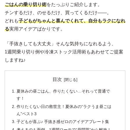
ごはんの乗り切り術
をたっぷりご紹介します。
チンするだけ、のせるだけ、買ってくるだけ――。
どれも
子どもがちゃんと喜んでくれて、自分もラクになれ
る
実用アイデアばかりです。
「手抜きしても大丈夫」そんな気持ちになれるよう、
1週間乗り切り例や冷凍ストック活用術もあわせてご提案
しますね♪
目次
夏休みの昼ごはん、作りたくない…それって普通で
す！
作りたくない日の救世主！夏休みの“ラクうま昼ごは
ん”ベスト3
子どもが喜ぶ♪ 手抜き感ゼロのアイデアプレート集
考えるのも面倒…1週間ローテで“昼問題”から解放！