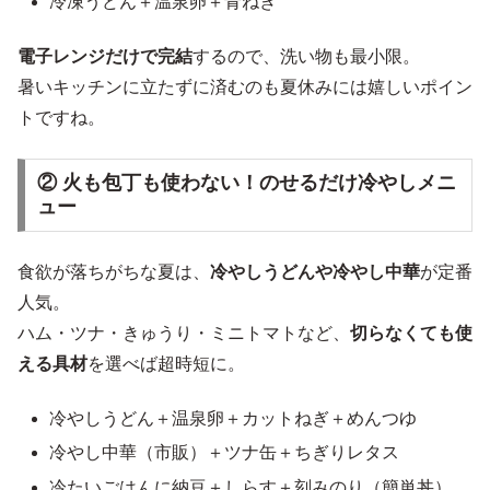
冷凍うどん＋温泉卵＋青ねぎ
電子レンジだけで完結
するので、洗い物も最小限。
暑いキッチンに立たずに済むのも夏休みには嬉しいポイン
トですね。
② 火も包丁も使わない！のせるだけ冷やしメニ
ュー
食欲が落ちがちな夏は、
冷やしうどんや冷やし中華
が定番
人気。
ハム・ツナ・きゅうり・ミニトマトなど、
切らなくても使
える具材
を選べば超時短に。
冷やしうどん＋温泉卵＋カットねぎ＋めんつゆ
冷やし中華（市販）＋ツナ缶＋ちぎりレタス
冷たいごはんに納豆＋しらす＋刻みのり（簡単丼）