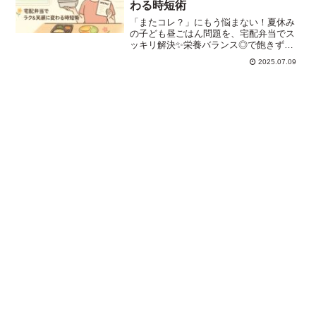
わる時短術
「またコレ？」にもう悩まない！夏休み
の子ども昼ごはん問題を、宅配弁当でス
ッキリ解決✨栄養バランス◎で飽きずに
食べられる冷凍おかず・弁当をママ目線
2025.07.09
で厳選紹介しています🍱