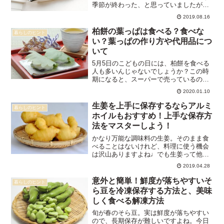
季節が終わった、と思っていましたが、
子供はすでに半袖を着て遊んでいるせい
2019.08.16
か、冷房の季節が目の前のような気がし
ます(笑)そんなエアコンは部屋の中にある
柏餅の葉っぱは食べる？食べな
暮らしのヒント
室内機と、家の外に設...
い？葉っぱの作り方や代用品につ
いて
5月5日のこどもの日には、柏餅を食べる
人も多いんじゃないでしょうか？この時
期になると、スーパーで売っているのを
よく見かけますよね。柏餅と言えば、葉
2020.01.10
っぱが巻いてあるのが特徴的です。です
が、あなたは柏餅の葉っぱはどうしてい
生姜を上手に保存するならアルミ
暮らしのヒント
ますか？柏餅の葉っぱ、...
ホイルもおすすめ！上手な保存方
法をマスターしよう！
かなり万能な調味料の生姜。そのまま食
べることはないけれど、料理に使う機会
は沢山ありますよね♩でも生姜って他の
野菜などと違って一度にそんなに大量に
2019.04.28
は使いません。なのでスーパーで購入し
てきても使い切れずに余ってしまうこと
意外と簡単！鮮度が落ちやすいそ
暮らしのヒント
も多いのではないでしょう...
ら豆を冷凍保存する方法と、美味
しく食べる解凍方法
旬が春のそら豆。実は鮮度が落ちやすい
ので、長期保存が難しいですよね。今日