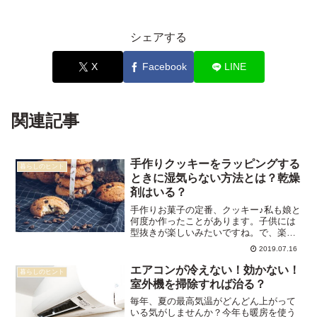
シェアする
X
Facebook
LINE
関連記事
手作りクッキーをラッピングする
暮らしのヒント
ときに湿気らない方法とは？乾燥
剤はいる？
手作りお菓子の定番、クッキー♪私も娘と
何度か作ったことがあります。子供には
型抜きが楽しいみたいですね。で、楽し
そうな娘の顔を見ていると、ついつい作
2019.07.16
りすぎて湿気ってしまうことも何度かあ
りました…。市販のクッキーは密閉され
エアコンが冷えない！効かない！
暮らしのヒント
ている上にシリカゲルな...
室外機を掃除すれば治る？
毎年、夏の最高気温がどんどん上がって
いる気がしませんか？今年も暖房を使う