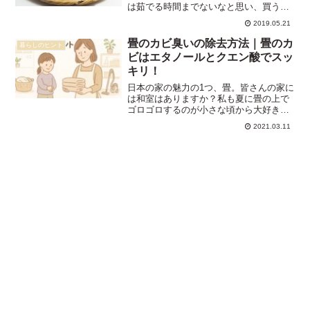
は茹でる時間までないなと思い、買うの
を見送っていると、店頭から消えている
2019.05.21
ことが多いです。ですが、そら豆も冷凍
保存が可能という情報が！冷凍できる
畳のカビ臭いの除去方法｜畳のカ
暮らしのヒント
と、まとめ買いも怖くなくな...
ビはエタノールとクエン酸でスッ
キリ！
日本の家の魅力の1つ、畳。皆さんの家に
は和室はありますか？私も夏に畳の上で
ゴロゴロするのが小さな頃から大好きで
した(笑)でも、畳にカビが発生してしまう
2021.03.11
のもよく聞きますよね。子供の頃は大人
が掃除してくれていましたが、いざ自分
が主婦になり掃除し...