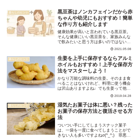
黒豆茶はノンカフェインだから赤
暮らしのヒント
ちゃんや幼児にもおすすめ！簡単
な作り方も紹介します
健康効果が高いと言われている黒豆茶。
そんな健康にいい黒豆茶を、家族みんな
で飲みたいと思う方は多いのではないで
しょうか？でも、「赤ちゃんや幼児が飲
2021.05.08
んで大丈夫？」と気になるママもいると
思います。安心してください。黒豆茶は
生姜を上手に保存するならアルミ
暮らしのヒント
ノンカフェインなので、赤...
ホイルもおすすめ！上手な保存方
法をマスターしよう！
かなり万能な調味料の生姜。そのまま食
べることはないけれど、料理に使う機会
は沢山ありますよね♩でも生姜って他の
野菜などと違って一度にそんなに大量に
2019.04.28
は使いません。なのでスーパーで購入し
てきても使い切れずに余ってしまうこと
湿気たお菓子は体に悪い？残った
暮らしのヒント
も多いのではないでしょう...
お菓子の保存方法と復活させる方
法
ついつい手にしてしまうスナック菓子
は、一袋を一度に食べてしまうことがで
きない人も多いですよねσ(^_^;) 罪悪感