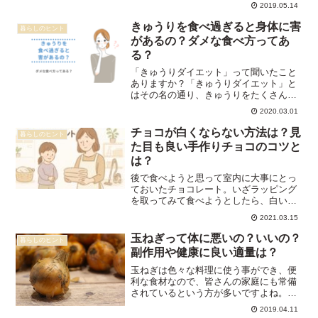
で、何回かに分けて食べる人もいるかも
2019.05.14
しれません。また、お客さんが家に来る
ときは、いろんな大袋を開けますが、結
きゅうりを食べ過ぎると身体に害
暮らしのヒント
局余ってしまうとい...
があるの？ダメな食べ方ってあ
る？
「きゅうりダイエット」って聞いたこと
ありますか？「きゅうりダイエット」と
はその名の通り、きゅうりをたくさん食
べて痩せる、というものです。方法はと
2020.03.01
っても簡単で、食前20分前に1本、一日3
本食べるだけ。元々は、オーストラリア
チョコが白くならない方法は？見
暮らしのヒント
発祥のダイエット法な...
た目も良い手作りチョコのコツと
は？
後で食べようと思って室内に大事にとっ
ておいたチョコレート。いざラッピング
を取ってみて食べようとしたら、白いカ
ビのようなものが浮き出ていてぎょっと
2021.03.15
したと言う事はありませんか？カビなの
か何なのかわからないので、そのままゴ
玉ねぎって体に悪いの？いいの？
暮らしのヒント
ミ箱へ捨ててしまったとい...
副作用や健康に良い適量は？
玉ねぎは色々な料理に使う事ができ、便
利な食材なので、皆さんの家庭にも常備
されているという方が多いですよね。私
も主婦をしていますが、炒め物やスープ
2019.04.11
や、煮物など様々な料理に使えるので、