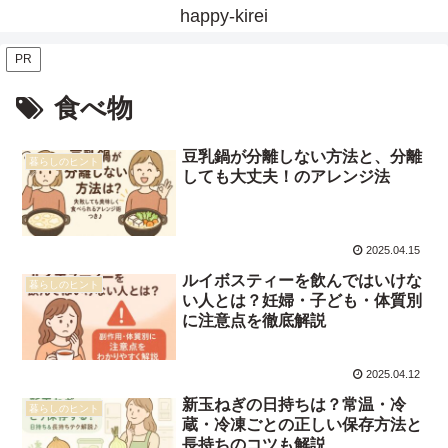
happy-kirei
PR
食べ物
豆乳鍋が分離しない方法と、分離
暮らしのヒント
しても大丈夫！のアレンジ法
2025.04.15
ルイボスティーを飲んではいけな
暮らしのヒント
い人とは？妊婦・子ども・体質別
に注意点を徹底解説
2025.04.12
新玉ねぎの日持ちは？常温・冷
暮らしのヒント
蔵・冷凍ごとの正しい保存方法と
長持ちのコツも解説