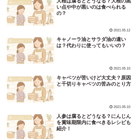
大根は腐るとどうなる？大根の黒
暮らしのヒント
い点や中が黒いのは食べられる
の？
2021.05.12
キャノーラ油とサラダ油の違い
暮らしのヒント
は？代わりに使ってもいいの？
2021.05.10
キャベツが苦いけど大丈夫？原因
暮らしのヒント
と千切りキャベツの苦みのとり方
2021.05.10
人参は腐るとどうなる？にんじん
暮らしのヒント
を賞味期限内に食べきるレシピも
紹介！