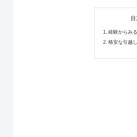
目
経験からみ
格安な引越