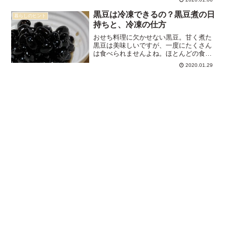
したい点や子供がいる場合の配慮とはな
んでしょうか？ホームパーティーの手土
黒豆は冷凍できるの？黒豆煮の日
暮らしのヒント
産におすすめ「フルーツ」...
持ちと、冷凍の仕方
おせち料理に欠かせない黒豆。甘く煮た
黒豆は美味しいですが、一度にたくさん
は食べられませんよね。ほとんどの食材
は冷凍することで日持ちが長くなると言
2020.01.29
われますが、黒豆煮も冷凍できるのか気
になる方もいると思います。ずばり、 黒
豆煮は冷凍することが可...