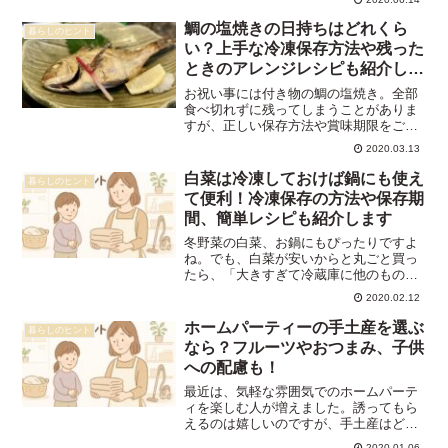
られるパパやママは少ないと思います。
「鮭（サケ）のことを英語でサーモンっ
鯛の塩焼きの日持ちはどれくら
暮らしのヒント
て言っているだけなんじゃな...
い？上手な冷凍保存方法や残った
ときのアレンジレシピも紹介しま
す
お祝い事には付き物の鯛の塩焼き。全部
食べ切れずに残ってしまうことがありま
すが、正しい保存方法や賞味期限をご存
知でしょうか。高価なものですし、残さ
2020.03.13
ず食べきりたいですよね。鯛の塩焼き
は、塩漬けに一晩置いて仕込んでから遠
白菜は冷凍しておけば鍋にも使え
暮らしのヒント
赤外線で焼きますので結構日...
て便利！冷凍保存の方法や保存期
間、簡単レシピも紹介します
冬野菜の白菜、お鍋にもぴったりですよ
ね。でも、白菜が安いからと丸ごと買っ
たら、「大きすぎて冷蔵庫に他のものが
入らない！」なんてことがあると思いま
2020.02.12
す。また、 食べきれなくて腐らせてしま
う こともありますよね。実は、白菜は 冷
ホームパーティーの手土産を選ぶ
暮らしのヒント
凍保存 することが...
なら？フルーツやおつまみ、子供
への配慮も！
最近は、気軽な雰囲気でのホームパーテ
ィを楽しむ人が増えました。誘ってもら
えるのは嬉しいのですが、手土産はどの
ように選んだらいいのでしょうか？注意
2020.01.06