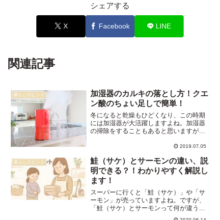
シェアする
X
Facebook
LINE
関連記事
加湿器のカルキの落とし方！クエ
暮らしのヒント
ン酸のちょい足しで簡単！
冬になると乾燥もひどくなり、この時期
には加湿器が大活躍しますよね。加湿器
の掃除をすることもあると思いますが、
掃除をしている最中に 白い塊 を見つけた
ことはありませんか？白い塊になってい
2019.07.05
るのはカルキ であり、掃除をするときも
鮭（サケ）とサーモンの違い、説
ただ水洗いをするだ...
暮らしのヒント
明できる？！わかりやすく解説し
ます！
スーパーに行くと「鮭（サケ）」や「サ
ーモン」が売っていますよね。ですが、
「鮭（サケ）とサーモンって何が違う
の？」と子供に聞かれたら、すぐに答え
2020.06.14