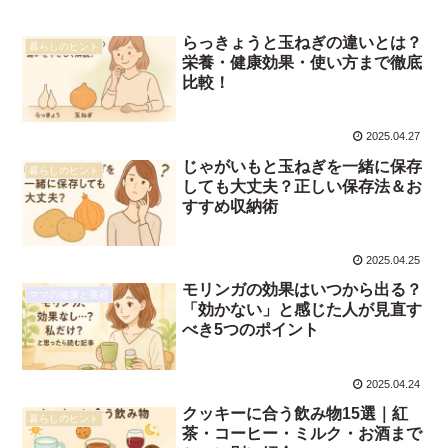
らっきょうと玉ねぎの違いとは？
暮らしのヒント
栄養・健康効果・使い方まで徹底
比較！
2025.04.27
じゃがいもと玉ねぎを一緒に保存
暮らしのヒント
しても大丈夫？正しい保存法＆お
すすめ収納術
2025.04.25
モリンガの効果はいつから出る？
ママの健康と美容
「効かない」と感じた人が見直す
べき5つのポイント
2025.04.24
クッキーに合う飲み物15選｜紅
暮らしのヒント
茶・コーヒー・ミルク・お酒まで