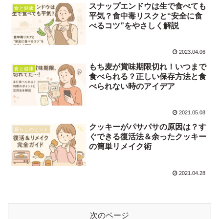
スナップエンドウは生で食べても
食と健康
平気？食中毒リスクと“安全に食
べるコツ”をやさしく解説
2023.04.06
もち麦が賞味期限切れ！いつまで
食と健康
食べられる？正しい保存方法と食
べられない時のアイデア
2021.05.08
クッキーがパサパサの原因は？す
暮らしのヒント
ぐできる復活法＆余ったクッキー
の簡単リメイク術
2021.04.28
次のページ