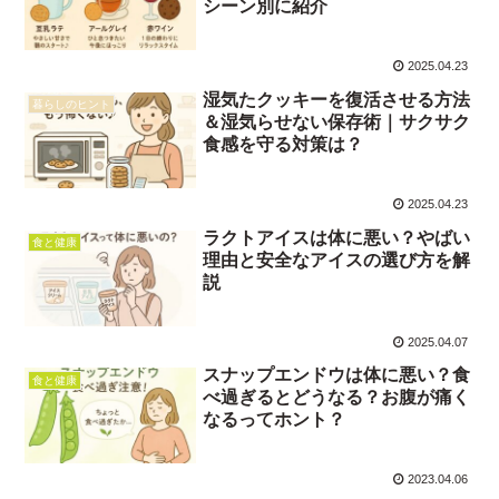
シーン別に紹介
2025.04.23
湿気たクッキーを復活させる方法
暮らしのヒント
＆湿気らせない保存術｜サクサク
食感を守る対策は？
2025.04.23
ラクトアイスは体に悪い？やばい
食と健康
理由と安全なアイスの選び方を解
説
2025.04.07
スナップエンドウは体に悪い？食
食と健康
べ過ぎるとどうなる？お腹が痛く
なるってホント？
2023.04.06