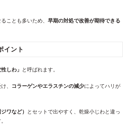
なることも多いため、
早期の対処で改善が期待できる
ポイント
皮性しわ」
と呼ばれます。
受け、
コラーゲンやエラスチンの減少
によってハリが
横ジワなど）
とセットで出やすく、乾燥小じわと違っ
す。