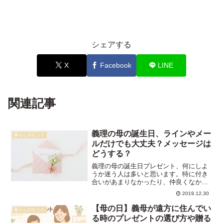
シェアする
X
Facebook
LINE
関連記事
義理の母の誕生日、ラインやメー
暮らしのヒント
ルだけでも大丈夫？メッセージは
どうする？
義理の母の誕生日プレゼント、何にしよ
うか迷う人は多いと思います。特に付き
合いがあまりなかったり、仲良くなかっ
たりすると、「わざわざプレゼントをあ
2019.12.30
げる必要ってある？」と思いますよね。
そんな時、 ラインやメールだけで済ませ
【母の日】義母が遠方に住んでい
暮らしのヒント
ても大丈夫なのでしょう...
る時のプレゼントの選び方や贈る