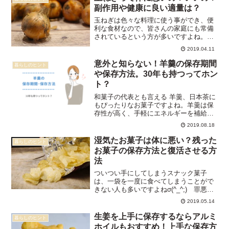
ぱいカレーは腐ってい...
副作用や健康に良い適量は？
玉ねぎは色々な料理に使う事ができ、便
利な食材なので、皆さんの家庭にも常備
されているという方が多いですよね。私
も主婦をしていますが、炒め物やスープ
2019.04.11
や、煮物など様々な料理に使えるので、
必ず切らさないように常備しています。
意外と知らない！羊羹の保存期間
暮らしのヒント
そして玉ねぎは、健康にと...
や保存方法。30年も持つってホン
ト？
和菓子の代表とも言える 羊羹、日本茶に
もぴったりなお菓子ですよね。羊羹は保
存性が高く、手軽にエネルギーを補給で
きるため、非常食にも最適と言われてい
2019.08.18
ます。羊羹は大きく分けて、 練り羊羹 水
羊羹 蒸し羊羹がありますが、一般的に私
湿気たお菓子は体に悪い？残った
暮らしのヒント
たちが羊羹と呼ん...
お菓子の保存方法と復活させる方
法
ついつい手にしてしまうスナック菓子
は、一袋を一度に食べてしまうことがで
きない人も多いですよねσ(^_^;) 罪悪感
で、何回かに分けて食べる人もいるかも
2019.05.14
しれません。また、お客さんが家に来る
ときは、いろんな大袋を開けますが、結
生姜を上手に保存するならアルミ
暮らしのヒント
局余ってしまうとい...
ホイルもおすすめ！上手な保存方