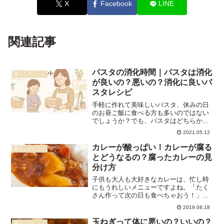
X
Facebook
LINE
関連記事
パスタの消化時間｜パスタは消化
暮らしのヒント
が良いの？悪いの？消化に良いパ
スタレシピ
手軽に作れて美味しいパスタ、休みの日
のお昼ご飯に食べる方も多いのではない
でしょうか？でも、パスタはどちらかと
言うとコッテリしているイメージですよ
2021.05.12
ね。そのため、 パスタは消化が悪いんじ
ゃないの？ 胃腸が弱っている時に食べて
カレーが酸っぱい！カレーが腐る
暮らしのヒント
もいいの？と思う人も...
とどうなるの？腐ったカレーの見
分け方
子供も大人も大好きなカレーは、忙し時
にもうれしいメニューですよね。「たく
さん作って次の日も食べちゃおう！」と
思っていたら、「なんだか酸っぱい味が
2019.08.18
する･･･」という時がありませんか？そん
な時、無理して食べてはダメです。酸っ
玉ねぎって体に悪いの？いいの？
暮らしのヒント