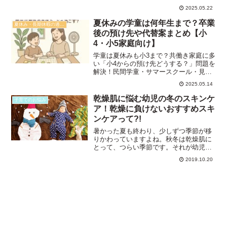
にしてくれると助かる！」リアルな声を
2025.05.22
まとめました☔✨"
夏休みの学童は何年生まで？卒業
夏休み・長期休暇の過ごし方
後の預け先や代替案まとめ【小
4・小5家庭向け】
学童は夏休みも小3まで？共働き家庭に多
い「小4からの預け先どうする？」問題を
解決！民間学童・サマースクール・見守
りカメラなど、卒業後の代替案を詳しく
2025.05.14
ご紹介します。
乾燥肌に悩む幼児の冬のスキンケ
子育てのお悩み
ア！乾燥に負けないおすすめスキ
ンケアって?!
暑かった夏も終わり、少しずつ季節が移
りかわっていますよね。秋冬は乾燥肌に
とって、つらい季節です。それが幼児と
もなれば大人よりきっとつらい季節では
2019.10.20
ないでしょうか。乾燥肌に悩む幼児の冬
のスキンケアってどうしたらいいのでし
ょう？いつもの保湿剤だけ...