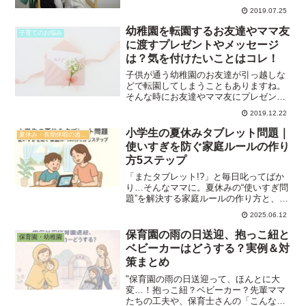
が、「貧乏」という言葉がついているこ
2019.07.25
とからも分かるように、あまり良く思わ
れていないのは確かです。我が家の中学
幼稚園を転園するお友達やママ友
子育てのお悩み
生の息子も、貧乏ゆすりをよ...
に渡すプレゼントやメッセージ
は？気を付けたいことはコレ！
子供が通う幼稚園のお友達が引っ越しな
どで転園してしまうこともありますね。
そんな時にお友達やママ友にプレゼント
を渡すなら、どんなものがいいでしょう
2019.12.22
か？気を付けたほうがいいことはあるの
でしょうか？今回は、転園するお友達や
小学生の夏休みタブレット問題｜
夏休み・長期休暇の過ごし方
ママ友に渡すプレゼントや...
使いすぎを防ぐ家庭ルールの作り
方5ステップ
「またタブレット!?」と毎日叱ってばか
り…そんなママに。夏休みの“使いすぎ問
題”を解決する家庭ルールの作り方と、子
どもが納得して守ってくれるコツをご紹
2025.06.12
介します。
保育園の雨の日送迎、抱っこ紐と
保育園・幼稚園
ベビーカーはどうする？実例＆対
策まとめ
"保育園の雨の日送迎って、ほんとに大
変…！抱っこ紐？ベビーカー？先輩ママ
たちの工夫や、保育士さんの「こんな風