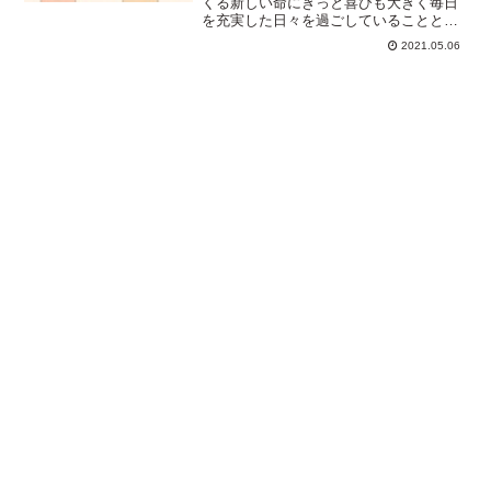
くる新しい命にきっと喜びも大きく毎日
を充実した日々を過ごしていることと思
います。今回はそんなマタニティ時期を
2021.05.06
過ごす方に向けて、妊娠中や出産・入院
のために準備しておいた方が良いものを
紹介します。初めての出産...