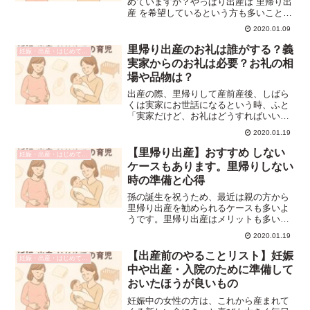
めていますか？やっぱり出産は 里帰り出
産 を希望しているという方も多いことで
しょう。出産後は家事も仕事も避けて、
2020.01.09
安静に過ごすことが大切です。そうなる
と甘えられるのはやっぱり母親ですよ
里帰り出産のお礼は誰がする？義
妊娠・出産・はじめての育児
ね。私も一人目を出産し...
実家からのお礼は必要？お礼の相
場や品物は？
出産の際、里帰りして産前産後、しばら
くは実家にお世話になるという時、ふと
「実家だけど、お礼はどうすればいいの
かな？」と考えることってありません
2020.01.19
か？あなたにとっては、住み慣れた家だ
し、実の親ということもあり、お礼なん
【里帰り出産】おすすめ しない
妊娠・出産・はじめての育児
て堅苦しいのではないか？っ...
ケースもあります。里帰りしない
時の準備と心得
孫の誕生を祝うため、最近は親の方から
里帰り出産を勧められるケースも多いよ
うです。里帰り出産はメリットも多いで
すが、里帰り出産が合わないケースもあ
2020.01.19
ります。私は両パターン経験しました
が、里帰り中は不便を感じたり、イライ
【出産前のやることリスト】妊娠
妊娠・出産・はじめての育児
ラすることも・・・。そこで...
中や出産・入院のために準備して
おいたほうが良いもの
妊娠中の女性の方は、これから産まれて