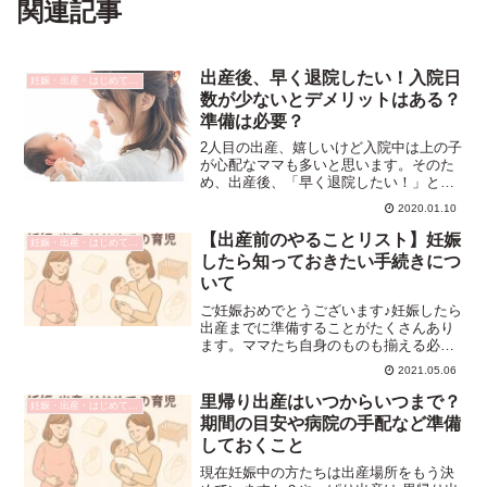
関連記事
出産後、早く退院したい！入院日
妊娠・出産・はじめての育児
数が少ないとデメリットはある？
準備は必要？
2人目の出産、嬉しいけど入院中は上の子
が心配なママも多いと思います。そのた
め、出産後、「早く退院したい！」と思
うママもいるのではないでしょうか？病
2020.01.10
院によって違いはありますが、普通分娩
だと産後の入院期間は5～6日程度のとこ
【出産前のやることリスト】妊娠
妊娠・出産・はじめての育児
ろが多いです。ですが...
したら知っておきたい手続きにつ
いて
ご妊娠おめでとうございます♪妊娠したら
出産までに準備することがたくさんあり
ます。ママたち自身のものも揃える必要
がありますし、ベビーグッズも揃えない
2021.05.06
といけません。赤ちゃんのグッズはどれ
も小さくて本当にかわいいですよね♪見て
里帰り出産はいつからいつまで？
妊娠・出産・はじめての育児
いるだけで癒されます...
期間の目安や病院の手配など準備
しておくこと
現在妊娠中の方たちは出産場所をもう決