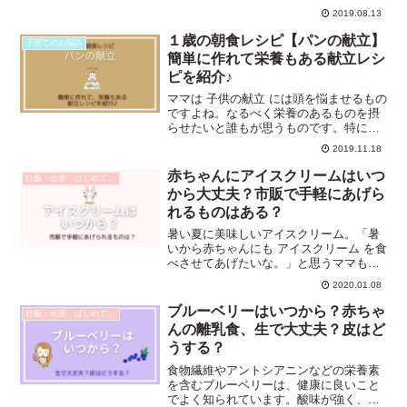
ます。ですが、食べムラがあったり、遊
2019.08.13
び食べをしてしまったり、献立もワンパ
ターンになりがちです。特に忙しい朝食
１歳の朝食レシピ【パンの献立】
子育てのお悩み
時の離乳食作りのポイント...
簡単に作れて栄養もある献立レシ
ピを紹介♪
ママは 子供の献立 には頭を悩ませるもの
ですよね。なるべく栄養のあるものを摂
らせたいと誰もが思うものです。特に１
歳頃の子供たちにはそう思うものです。
2019.11.18
私も一児の母ですが離乳食後期の頃は料
理が苦手ということもあり、献立には特
赤ちゃんにアイスクリームはいつ
妊娠・出産・はじめての育児
に悩んだものです。き...
から大丈夫？市販で手軽にあげら
れるものはある？
暑い夏に美味しいアイスクリーム。「暑
いから赤ちゃんにも アイスクリーム を食
べさせてあげたいな。」と思うママもい
るでしょう。また、ママ自身は積極的に
2020.01.08
食べさせるつもりはなくても、義理の実
家やママ友の家に遊びに行った時にすす
ブルーベリーはいつから？赤ちゃ
妊娠・出産・はじめての育児
められたら「アイスク...
んの離乳食、生で大丈夫？皮はど
うする？
食物繊維やアントシアニンなどの栄養素
を含むブルーベリーは、健康に良いこと
でよく知られています。酸味が強く、ジ