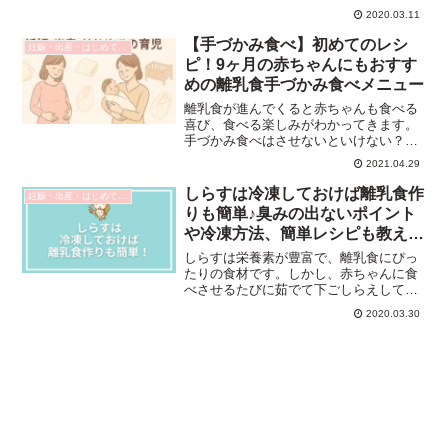
ャムや洋菓子などの加工食品にも良く利
2020.03.11
用されていますが、赤ちゃんにはいつか
ら与えてよいのでしょうか。今回は、離
【手づかみ食べ】初めてのレシ
妊娠・出産・はじめての育児
乳食のブルーベリーの与え...
ピ！9ヶ月の赤ちゃんにもおすす
めの離乳食手づかみ食べメニュー
離乳食が進んでくると赤ちゃんも食べる
喜び、食べる楽しみがわかってきます。
手づかみ食べはさせないといけない？
こぼしちゃう？ 部屋が汚れる？いやい
2021.04.29
や、もっと赤ちゃんのちからを信じまし
ょう。ママは離乳食の準備はしますが、
しらすは冷凍しておけば離乳食作
妊娠・出産・はじめての育児
もぐもぐ、ごっくんの仕方...
りも簡単♪臭みの出ないポイント
や冷凍方法、簡単レシピも教えま
す
しらすは栄養素が豊富で、離乳食にぴっ
たりの食材です。しかし、赤ちゃんに食
べさせるたびに茹でて下ごしらえして…
と準備するのは少し大変ですよね。実は
2020.03.30
しらすは、冷凍保存が出来る食材なんで
す。作り置きして保存しておけばとても
便利なのですが、下処理を...