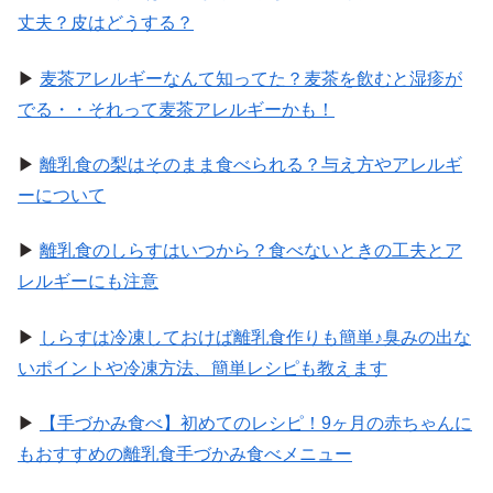
丈夫？皮はどうする？
▶
麦茶アレルギーなんて知ってた？麦茶を飲むと湿疹が
でる・・それって麦茶アレルギーかも！
▶
離乳食の梨はそのまま食べられる？与え方やアレルギ
ーについて
▶
離乳食のしらすはいつから？食べないときの工夫とア
レルギーにも注意
▶
しらすは冷凍しておけば離乳食作りも簡単♪臭みの出な
いポイントや冷凍方法、簡単レシピも教えます
▶
【手づかみ食べ】初めてのレシピ！9ヶ月の赤ちゃんに
もおすすめの離乳食手づかみ食べメニュー