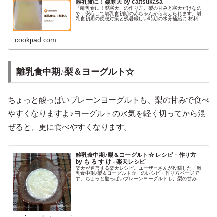
離乳食に！梨寒天 by cattsukasa
「離乳食に！梨寒天」の作り方。梨の甘みと寒天だけなの
で，安心して離乳食初期の赤ちゃんから与えられます。離
乳食初期の便秘対策と残暑厳しい時期の水分補給に 材料:
梨、粉寒天、水
cookpad.com
離乳食中期♪梨＆ヨーグルト☆
ちょっと酸っぱいプレーンヨーグルトも、梨の甘みで食べ
やすくなりますよ♪ヨーグルトの水気を軽く切ってから混
ぜると、更に食べやすくなります。
離乳食中期♪梨＆ヨーグルト☆ レシピ・作り方
by も る す け - 楽天レシピ
楽天が運営する楽天レシピ。ユーザーさんが投稿した「離
乳食中期♪梨＆ヨーグルト☆」のレシピ・作り方ページで
す。ちょっと酸っぱいプレーンヨーグルトも、梨の甘みで
食べやすくなりますよ♪詳細な材料や調理時間、みんなのつ
くレポも！