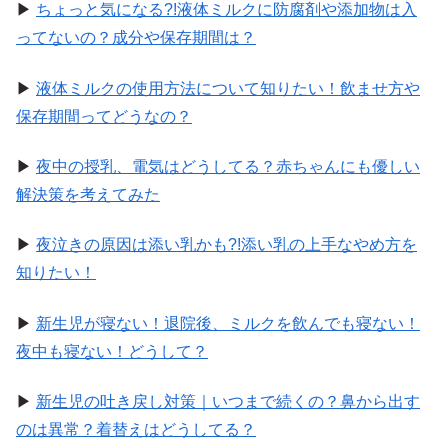
▶
ちょっと気になる?!液体ミルクに防腐剤や添加物は入
ってないの？成分や保存期間は？
▶
液体ミルクの使用方法について知りたい！飲ませ方や
保存期間ってどうなの？
▶
夜中の授乳、電気はどうしてる？赤ちゃんにも優しい
解決策を考えてみた
▶
夜泣きの原因は添い乳かも?!添い乳の上手なやめ方を
知りたい！
▶
新生児が寝ない！退院後、ミルクを飲んでも寝ない！
夜中も寝ない！どうして？
▶
新生児の吐き戻し対策｜いつまで続くの？鼻から出す
のは異常？着替えはどうしてる？