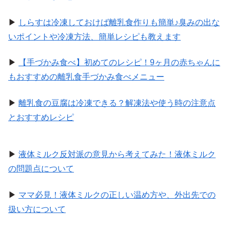
▶
しらすは冷凍しておけば離乳食作りも簡単♪臭みの出な
いポイントや冷凍方法、簡単レシピも教えます
▶
【手づかみ食べ】初めてのレシピ！9ヶ月の赤ちゃんに
もおすすめの離乳食手づかみ食べメニュー
▶
離乳食の豆腐は冷凍できる？解凍法や使う時の注意点
とおすすめレシピ
▶
液体ミルク反対派の意見から考えてみた！液体ミルク
の問題点について
▶
ママ必見！液体ミルクの正しい温め方や、外出先での
扱い方について